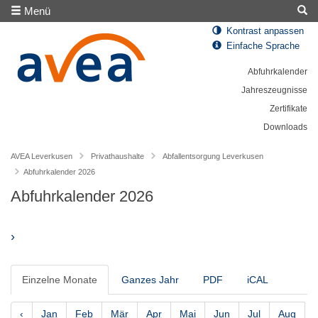
Menü
Kontrast anpassen
Einfache Sprache
Abfuhrkalender
Jahreszeugnisse
Zertifikate
Downloads
AVEA Leverkusen
Privathaushalte
Abfallentsorgung Leverkusen
Abfuhrkalender 2026
Abfuhrkalender 2026
›
Einzelne Monate
Ganzes Jahr
PDF
iCAL
‹
Jan
Feb
Mär
Apr
Mai
Jun
Jul
Aug