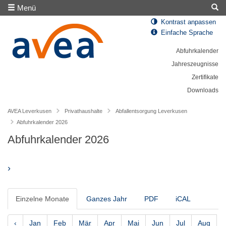
Menü
Kontrast anpassen
Einfache Sprache
Abfuhrkalender
Jahreszeugnisse
Zertifikate
Downloads
AVEA Leverkusen
Privathaushalte
Abfallentsorgung Leverkusen
Abfuhrkalender 2026
Abfuhrkalender 2026
›
Einzelne Monate
Ganzes Jahr
PDF
iCAL
‹
Jan
Feb
Mär
Apr
Mai
Jun
Jul
Aug