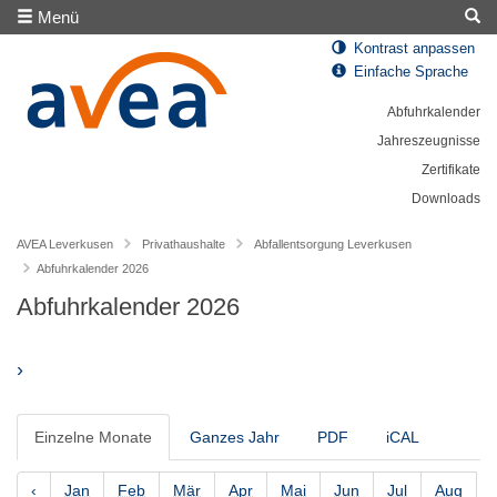
Menü
Kontrast anpassen
Einfache Sprache
Abfuhrkalender
Jahreszeugnisse
Zertifikate
Downloads
AVEA Leverkusen
Privathaushalte
Abfallentsorgung Leverkusen
Abfuhrkalender 2026
Abfuhrkalender 2026
›
Einzelne Monate
Ganzes Jahr
PDF
iCAL
‹
Jan
Feb
Mär
Apr
Mai
Jun
Jul
Aug