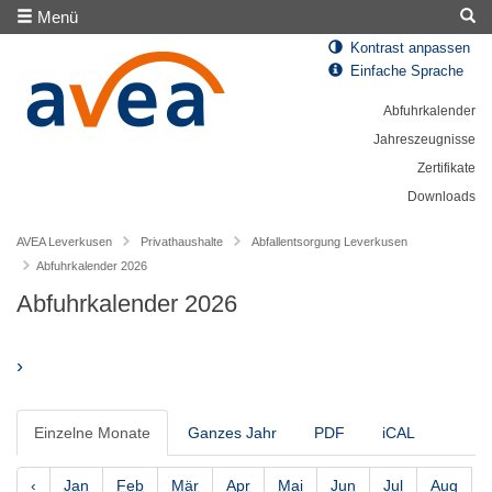
Menü
Kontrast anpassen
Einfache Sprache
Abfuhrkalender
Jahreszeugnisse
Zertifikate
Downloads
AVEA Leverkusen
Privathaushalte
Abfallentsorgung Leverkusen
Abfuhrkalender 2026
Abfuhrkalender 2026
›
Einzelne Monate
Ganzes Jahr
PDF
iCAL
‹
Jan
Feb
Mär
Apr
Mai
Jun
Jul
Aug