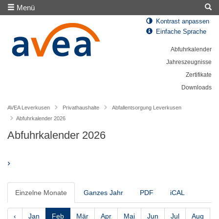
Menü
Kontrast anpassen
Einfache Sprache
Abfuhrkalender
Jahreszeugnisse
Zertifikate
Downloads
AVEA Leverkusen
Privathaushalte
Abfallentsorgung Leverkusen
Abfuhrkalender 2026
Abfuhrkalender 2026
›
Einzelne Monate
Ganzes Jahr
PDF
iCAL
‹
Jan
Feb
Mär
Apr
Mai
Jun
Jul
Aug