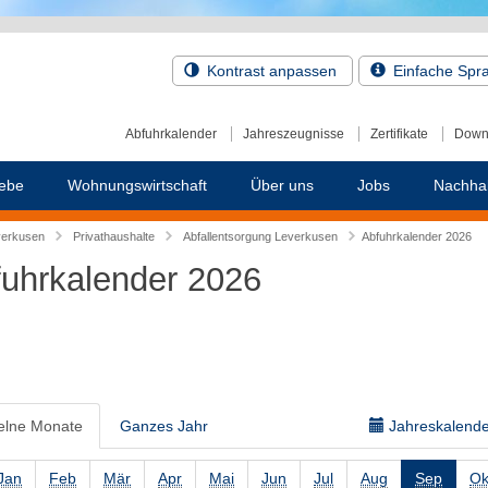
Kontrast anpassen
Einfache Spr
Abfuhrkalender
Jahreszeugnisse
Zertifikate
Down
ebe
Wohnungswirtschaft
Über uns
Jobs
Nachhal
verkusen
Privathaushalte
Abfallentsorgung Leverkusen
Abfuhrkalender 2026
uhrkalender 2026
elne Monate
Ganzes Jahr
Jahreskalender
Jan
Feb
Mär
Apr
Mai
Jun
Jul
Aug
Sep
Ok