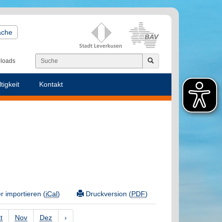
ache
loads
tigkeit
Kontakt
 importieren (
iCal
)
Druckversion (
PDF
)
t
Nov
Dez
›