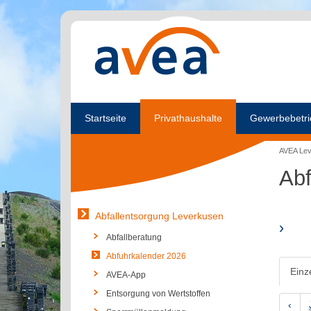
Startseite
Privathaushalte
Gewerbebetri
AVEA Le
Abf
Abfallentsorgung Leverkusen
›
Abfallberatung
Abfuhrkalender 2026
Einz
AVEA-App
Entsorgung von Wertstoffen
‹