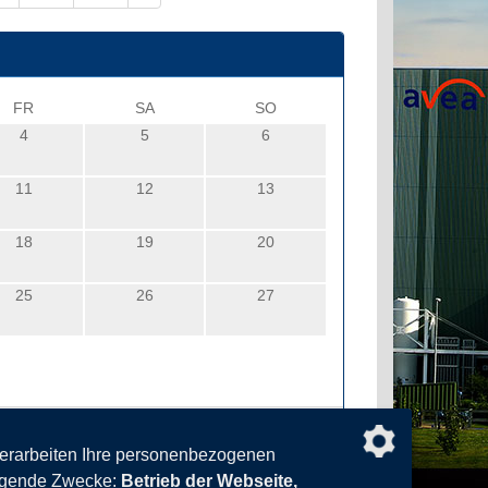
FR
SA
SO
4
5
6
11
12
13
18
19
20
25
26
27
verarbeiten Ihre personenbezogenen
olgende Zwecke:
Betrieb der Webseite,