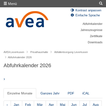
Menü
Kontrast anpassen
Einfache Sprache
Abfuhrkalender
Jahreszeugnisse
Zertifikate
Downloads
AVEA Leverkusen
Privathaushalte
Abfallentsorgung Leverkusen
Abfuhrkalender 2026
Abfuhrkalender 2026
›
Einzelne Monate
Ganzes Jahr
PDF
iCAL
‹
Jan
Feb
Mär
Apr
Mai
Jun
Jul
Aug