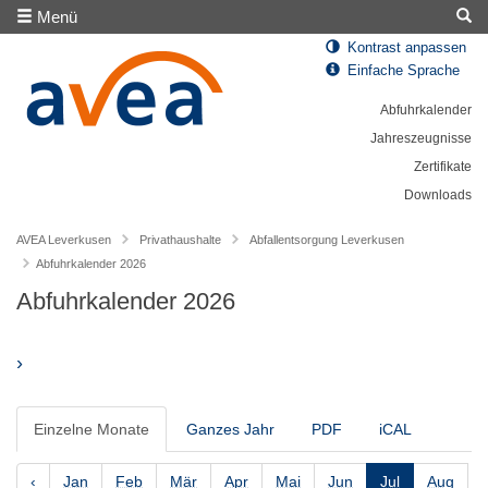
Menü
Kontrast anpassen
Einfache Sprache
Abfuhrkalender
Jahreszeugnisse
Zertifikate
Downloads
AVEA Leverkusen
Privathaushalte
Abfallentsorgung Leverkusen
Abfuhrkalender 2026
Abfuhrkalender 2026
›
Einzelne Monate
Ganzes Jahr
PDF
iCAL
‹
Jan
Feb
Mär
Apr
Mai
Jun
Jul
Aug