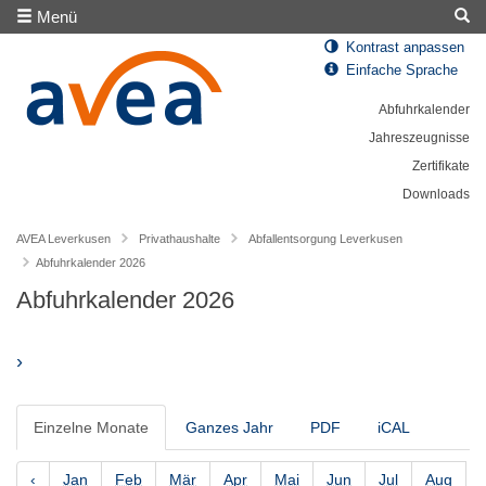
Menü
Kontrast anpassen
Einfache Sprache
Abfuhrkalender
Jahreszeugnisse
Zertifikate
Downloads
AVEA Leverkusen
Privathaushalte
Abfallentsorgung Leverkusen
Abfuhrkalender 2026
Abfuhrkalender 2026
›
Einzelne Monate
Ganzes Jahr
PDF
iCAL
‹
Jan
Feb
Mär
Apr
Mai
Jun
Jul
Aug