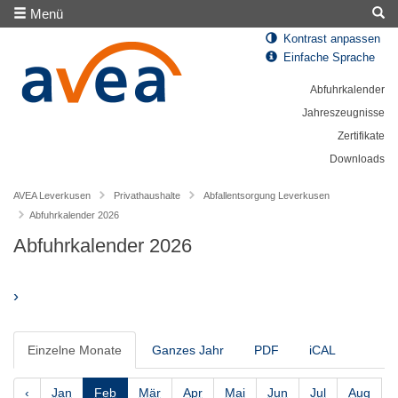
Menü
Kontrast anpassen
Einfache Sprache
Abfuhrkalender
Jahreszeugnisse
Zertifikate
Downloads
AVEA Leverkusen
Privathaushalte
Abfallentsorgung Leverkusen
Abfuhrkalender 2026
Abfuhrkalender 2026
›
Einzelne Monate
Ganzes Jahr
PDF
iCAL
‹
Jan
Feb
Mär
Apr
Mai
Jun
Jul
Aug