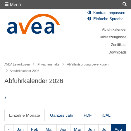
Menü
Kontrast anpassen
Einfache Sprache
Abfuhrkalender
Jahreszeugnisse
Zertifikate
Downloads
AVEA Leverkusen
Privathaushalte
Abfallentsorgung Leverkusen
Abfuhrkalender 2026
Abfuhrkalender 2026
›
Einzelne Monate
Ganzes Jahr
PDF
iCAL
‹
Jan
Feb
Mär
Apr
Mai
Jun
Jul
Aug