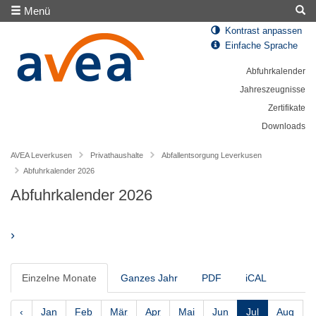
Menü
Kontrast anpassen
Einfache Sprache
Abfuhrkalender
Jahreszeugnisse
Zertifikate
Downloads
AVEA Leverkusen
Privathaushalte
Abfallentsorgung Leverkusen
Abfuhrkalender 2026
Abfuhrkalender 2026
›
Einzelne Monate
Ganzes Jahr
PDF
iCAL
‹
Jan
Feb
Mär
Apr
Mai
Jun
Jul
Aug