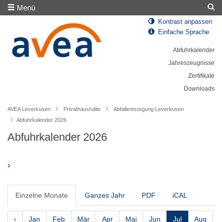
Menü
Kontrast anpassen
Einfache Sprache
Abfuhrkalender
Jahreszeugnisse
Zertifikate
Downloads
AVEA Leverkusen
Privathaushalte
Abfallentsorgung Leverkusen
Abfuhrkalender 2026
Abfuhrkalender 2026
›
Einzelne Monate
Ganzes Jahr
PDF
iCAL
‹
Jan
Feb
Mär
Apr
Mai
Jun
Jul
Aug