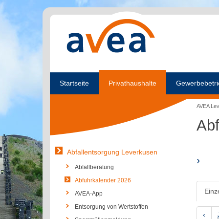
Startseite
Privathaushalte
Gewerbebetri
AVEA Le
Abf
Abfallentsorgung Leverkusen
›
Abfallberatung
Abfuhrkalender 2026
Einz
AVEA-App
Entsorgung von Wertstoffen
‹