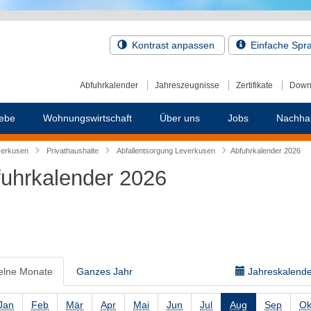
Kontrast anpassen
Einfache Spr
Abfuhrkalender
Jahreszeugnisse
Zertifikate
Down
ebe
Wohnungswirtschaft
Über uns
Jobs
Nachhal
verkusen
Privathaushalte
Abfallentsorgung Leverkusen
Abfuhrkalender 2026
uhrkalender 2026
elne Monate
Ganzes Jahr
Jahreskalender
Jan
Feb
Mär
Apr
Mai
Jun
Jul
Aug
Sep
Ok