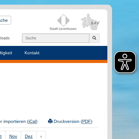
ache
loads
tigkeit
Kontakt
 importieren (
iCal
)
Druckversion (
PDF
)
t
Nov
Dez
›