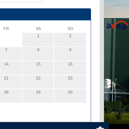
FR
SA
SO
1
2
7
8
9
14
15
16
21
22
23
28
29
30