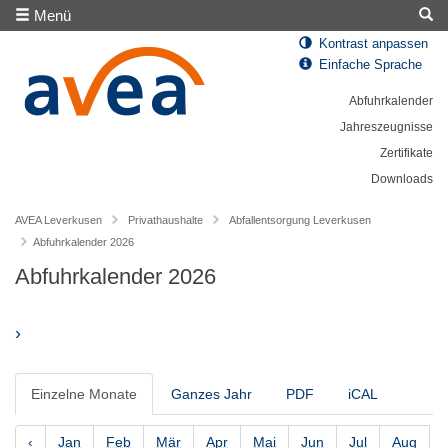
Menü
Kontrast anpassen
Einfache Sprache
Abfuhrkalender
Jahreszeugnisse
Zertifikate
Downloads
AVEA Leverkusen
Privathaushalte
Abfallentsorgung Leverkusen
Abfuhrkalender 2026
Abfuhrkalender 2026
›
Einzelne Monate
Ganzes Jahr
PDF
iCAL
‹
Jan
Feb
Mär
Apr
Mai
Jun
Jul
Aug