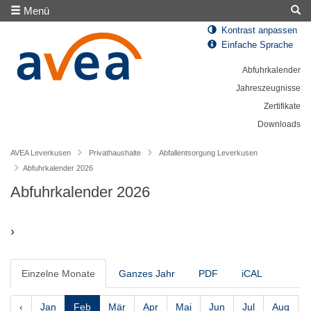
Menü
Kontrast anpassen
Einfache Sprache
Abfuhrkalender
Jahreszeugnisse
Zertifikate
Downloads
AVEA Leverkusen
Privathaushalte
Abfallentsorgung Leverkusen
Abfuhrkalender 2026
Abfuhrkalender 2026
›
Einzelne Monate
Ganzes Jahr
PDF
iCAL
‹
Jan
Feb
Mär
Apr
Mai
Jun
Jul
Aug