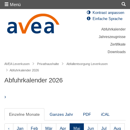
Menü
Kontrast anpassen
Einfache Sprache
Abfuhrkalender
Jahreszeugnisse
Zertifikate
Downloads
AVEA Leverkusen
Privathaushalte
Abfallentsorgung Leverkusen
Abfuhrkalender 2026
Abfuhrkalender 2026
›
Einzelne Monate
Ganzes Jahr
PDF
iCAL
‹
Jan
Feb
Mär
Apr
Mai
Jun
Jul
Aug