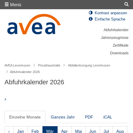
Menü
Kontrast anpassen
Einfache Sprache
Abfuhrkalender
Jahreszeugnisse
Zertifikate
Downloads
AVEA Leverkusen
Privathaushalte
Abfallentsorgung Leverkusen
Abfuhrkalender 2026
Abfuhrkalender 2026
›
Einzelne Monate
Ganzes Jahr
PDF
iCAL
‹
Jan
Feb
Mär
Apr
Mai
Jun
Jul
Aug