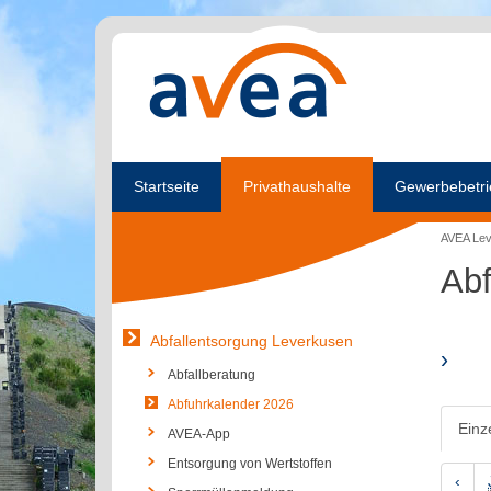
Startseite
Privathaushalte
Gewerbebetri
AVEA Le
Abf
Abfallentsorgung Leverkusen
›
Abfallberatung
Abfuhrkalender 2026
Einz
AVEA-App
Entsorgung von Wertstoffen
‹