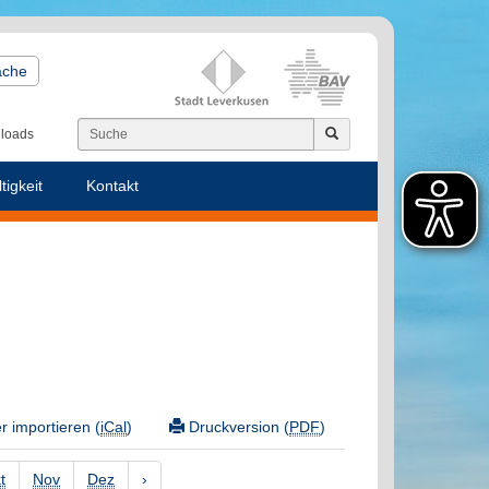
ache
loads
tigkeit
Kontakt
 importieren (
iCal
)
Druckversion (
PDF
)
t
Nov
Dez
›