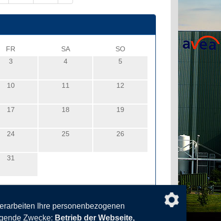
FR
SA
SO
3
4
5
10
11
12
17
18
19
24
25
26
31
verarbeiten Ihre personenbezogenen
olgende Zwecke:
Betrieb der Webseite,