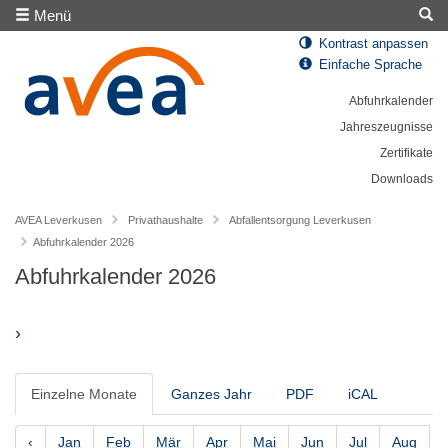
Menü
Kontrast anpassen
Einfache Sprache
Abfuhrkalender
Jahreszeugnisse
Zertifikate
Downloads
AVEA Leverkusen
Privathaushalte
Abfallentsorgung Leverkusen
Abfuhrkalender 2026
Abfuhrkalender 2026
›
Einzelne Monate
Ganzes Jahr
PDF
iCAL
‹
Jan
Feb
Mär
Apr
Mai
Jun
Jul
Aug