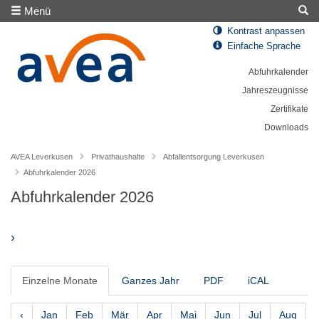
Menü
Kontrast anpassen
Einfache Sprache
Abfuhrkalender
Jahreszeugnisse
Zertifikate
Downloads
AVEA Leverkusen
Privathaushalte
Abfallentsorgung Leverkusen
Abfuhrkalender 2026
Abfuhrkalender 2026
›
Einzelne Monate
Ganzes Jahr
PDF
iCAL
‹
Jan
Feb
Mär
Apr
Mai
Jun
Jul
Aug