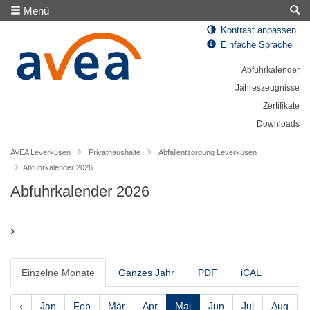
Menü
Kontrast anpassen
Einfache Sprache
Abfuhrkalender
Jahreszeugnisse
Zertifikate
Downloads
AVEA Leverkusen
Privathaushalte
Abfallentsorgung Leverkusen
Abfuhrkalender 2026
Abfuhrkalender 2026
›
Einzelne Monate
Ganzes Jahr
PDF
iCAL
‹
Jan
Feb
Mär
Apr
Mai
Jun
Jul
Aug