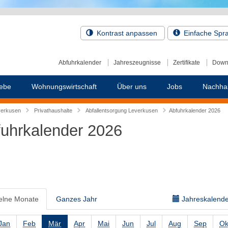
Kontrast anpassen
Einfache Spr
Abfuhrkalender
Jahreszeugnisse
Zertifikate
Down
ebe
Wohnungswirtschaft
Über uns
Jobs
Nachhal
verkusen
Privathaushalte
Abfallentsorgung Leverkusen
Abfuhrkalender 2026
uhrkalender 2026
elne Monate
Ganzes Jahr
Jahreskalender
Jan
Feb
Mär
Apr
Mai
Jun
Jul
Aug
Sep
Ok