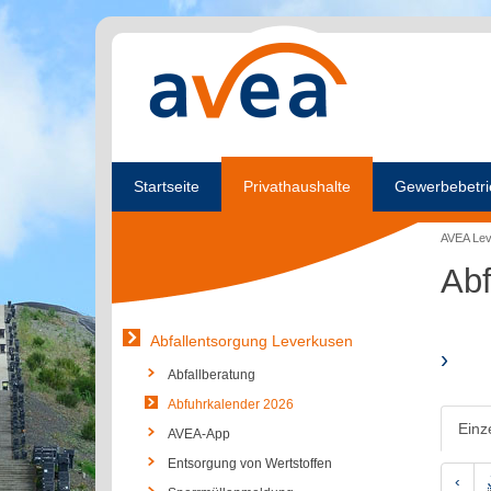
Startseite
Privathaushalte
Gewerbebetri
AVEA Le
Abf
Abfallentsorgung Leverkusen
›
Abfallberatung
Abfuhrkalender 2026
Einz
AVEA-App
Entsorgung von Wertstoffen
‹