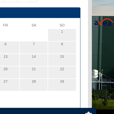
FR
SA
SO
1
6
7
8
13
14
15
20
21
22
27
28
29