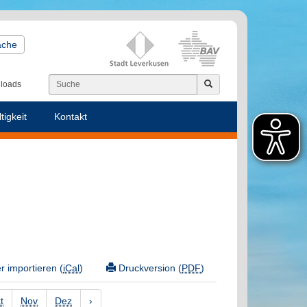
ache
loads
tigkeit
Kontakt
 importieren (
iCal
)
Druckversion (
PDF
)
t
Nov
Dez
›