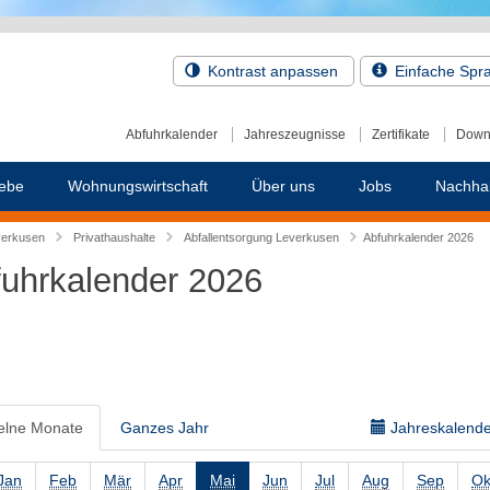
Kontrast anpassen
Einfache Spr
Abfuhrkalender
Jahreszeugnisse
Zertifikate
Down
ebe
Wohnungswirtschaft
Über uns
Jobs
Nachhal
verkusen
Privathaushalte
Abfallentsorgung Leverkusen
Abfuhrkalender 2026
uhrkalender 2026
elne Monate
Ganzes Jahr
Jahreskalender
Jan
Feb
Mär
Apr
Mai
Jun
Jul
Aug
Sep
Ok