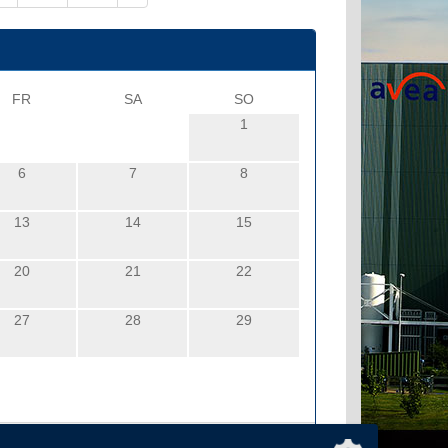
FR
SA
SO
1
6
7
8
13
14
15
20
21
22
27
28
29