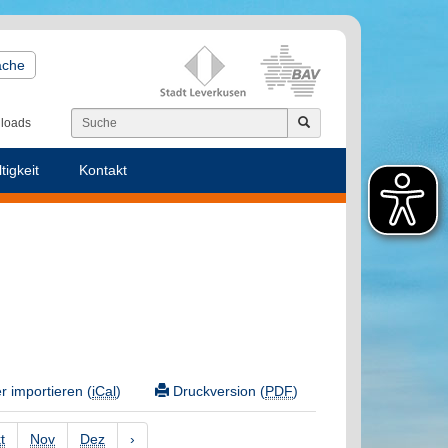
ache
loads
tigkeit
Kontakt
 importieren (
iCal
)
Druckversion (
PDF
)
t
Nov
Dez
›