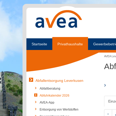
Startseite
Privathaushalte
Gewerbebetri
AVEA Le
Abf
Abfallentsorgung Leverkusen
›
Abfallberatung
Abfuhrkalender 2026
Einz
AVEA-App
Entsorgung von Wertstoffen
‹