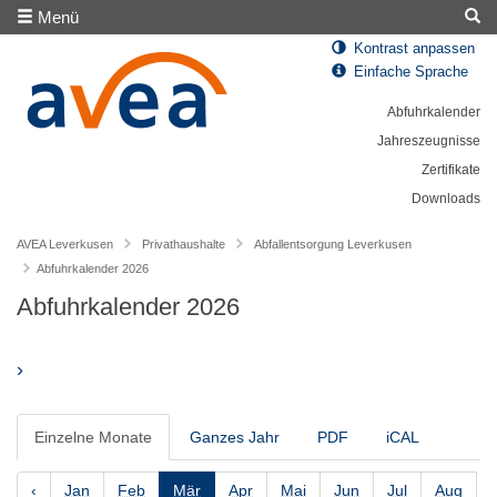
Menü
Kontrast anpassen
Einfache Sprache
Abfuhrkalender
Jahreszeugnisse
Zertifikate
Downloads
AVEA Leverkusen
Privathaushalte
Abfallentsorgung Leverkusen
Abfuhrkalender 2026
Abfuhrkalender 2026
›
Einzelne Monate
Ganzes Jahr
PDF
iCAL
‹
Jan
Feb
Mär
Apr
Mai
Jun
Jul
Aug