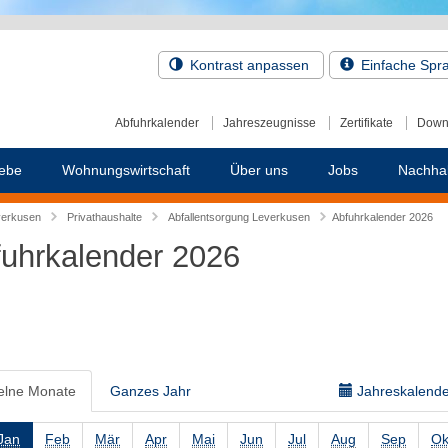
Kontrast anpassen
Einfache Spr
Abfuhrkalender
Jahreszeugnisse
Zertifikate
Down
ebe
Wohnungswirtschaft
Über uns
Jobs
Nachhal
verkusen
Privathaushalte
Abfallentsorgung Leverkusen
Abfuhrkalender 2026
uhrkalender 2026
elne Monate
Ganzes Jahr
Jahreskalender
Jan
Feb
Mär
Apr
Mai
Jun
Jul
Aug
Sep
Ok