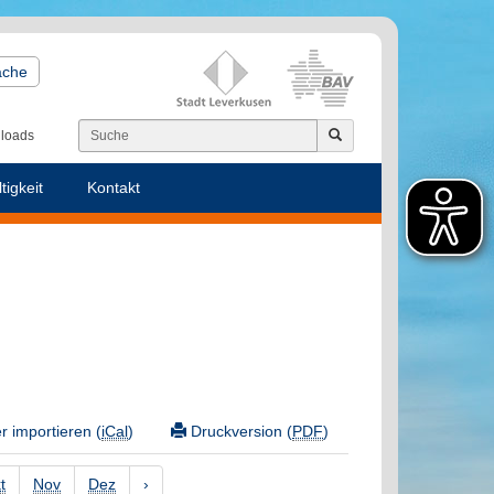
ache
loads
tigkeit
Kontakt
 importieren (
iCal
)
Druckversion (
PDF
)
t
Nov
Dez
›