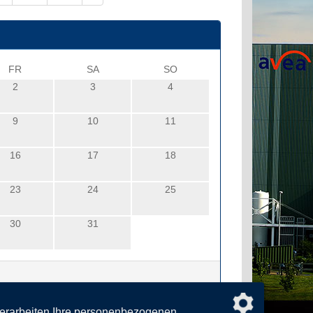
FR
SA
SO
2
3
4
9
10
11
16
17
18
23
24
25
30
31
verarbeiten Ihre personenbezogenen