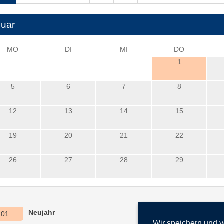
uar
MO
DI
MI
DO
1
5
6
7
8
12
13
14
15
19
20
21
22
26
27
28
29
Neujahr
01
Wir speichern und 