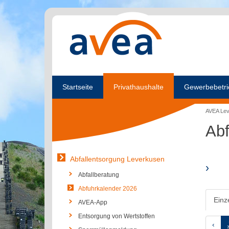
Startseite
Privathaushalte
Gewerbebetri
AVEA Le
Abf
Abfallentsorgung Leverkusen
›
Abfallberatung
Abfuhrkalender 2026
Einz
AVEA-App
Entsorgung von Wertstoffen
‹