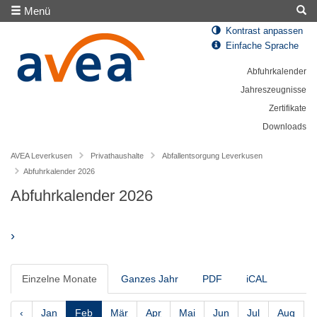
Menü
Kontrast anpassen
Einfache Sprache
Abfuhrkalender
Jahreszeugnisse
Zertifikate
Downloads
AVEA Leverkusen
Privathaushalte
Abfallentsorgung Leverkusen
Abfuhrkalender 2026
Abfuhrkalender 2026
›
Einzelne Monate
Ganzes Jahr
PDF
iCAL
‹
Jan
Feb
Mär
Apr
Mai
Jun
Jul
Aug