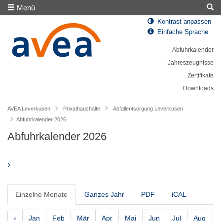
Menü
Kontrast anpassen
Einfache Sprache
Abfuhrkalender
Jahreszeugnisse
Zertifikate
Downloads
AVEA Leverkusen
Privathaushalte
Abfallentsorgung Leverkusen
Abfuhrkalender 2026
Abfuhrkalender 2026
›
Einzelne Monate
Ganzes Jahr
PDF
iCAL
‹
Jan
Feb
Mär
Apr
Mai
Jun
Jul
Aug