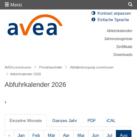
Menü
Kontrast anpassen
Einfache Sprache
Abfuhrkalender
Jahreszeugnisse
Zertifikate
Downloads
AVEA Leverkusen
Privathaushalte
Abfallentsorgung Leverkusen
Abfuhrkalender 2026
Abfuhrkalender 2026
›
Einzelne Monate
Ganzes Jahr
PDF
iCAL
‹
Jan
Feb
Mär
Apr
Mai
Jun
Jul
Aug