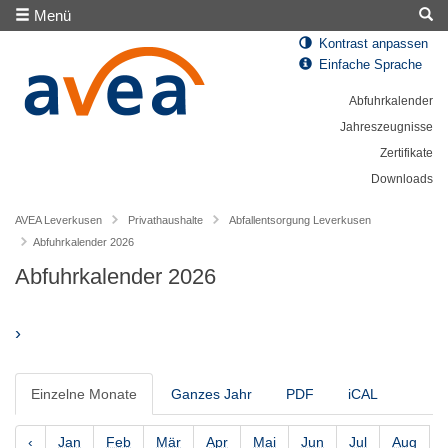
Menü
Kontrast anpassen
Einfache Sprache
Abfuhrkalender
Jahreszeugnisse
Zertifikate
Downloads
AVEA Leverkusen
Privathaushalte
Abfallentsorgung Leverkusen
Abfuhrkalender 2026
Abfuhrkalender 2026
›
Einzelne Monate
Ganzes Jahr
PDF
iCAL
‹
Jan
Feb
Mär
Apr
Mai
Jun
Jul
Aug