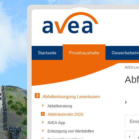
Startseite
Privathaushalte
Gewerbebetri
AVEA Le
Abf
Abfallentsorgung Leverkusen
›
Abfallberatung
Abfuhrkalender 2026
Einz
AVEA-App
Entsorgung von Wertstoffen
‹