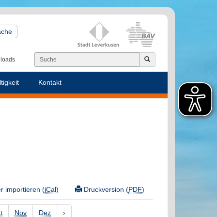
ache
loads
tigkeit
Kontakt
 importieren (
iCal
)
Druckversion (
PDF
)
t
Nov
Dez
›