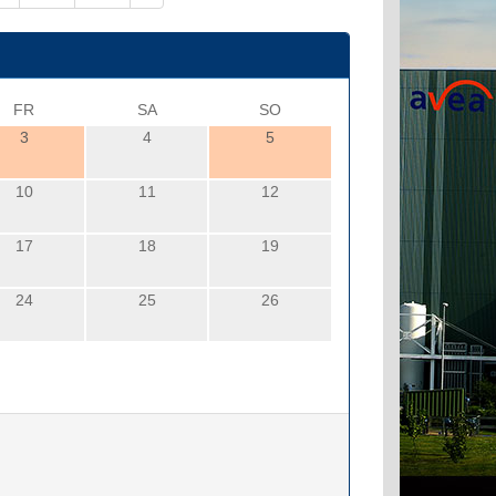
FR
SA
SO
3
4
5
10
11
12
17
18
19
24
25
26