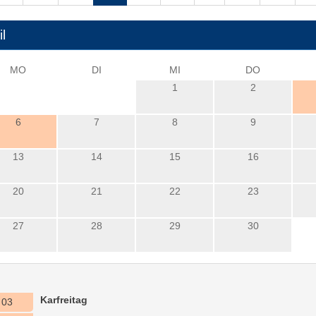
il
MO
DI
MI
DO
1
2
6
7
8
9
13
14
15
16
20
21
22
23
27
28
29
30
Karfreitag
03