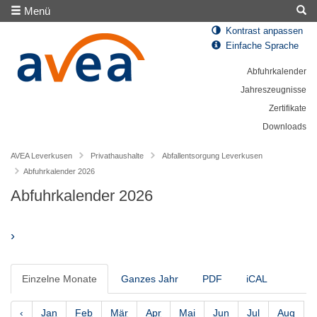
Menü
Kontrast anpassen
Einfache Sprache
Abfuhrkalender
Jahreszeugnisse
Zertifikate
Downloads
AVEA Leverkusen
Privathaushalte
Abfallentsorgung Leverkusen
Abfuhrkalender 2026
Abfuhrkalender 2026
›
Einzelne Monate
Ganzes Jahr
PDF
iCAL
‹
Jan
Feb
Mär
Apr
Mai
Jun
Jul
Aug