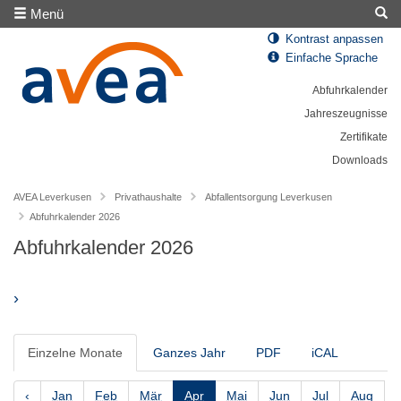
Menü
Kontrast anpassen
Einfache Sprache
Abfuhrkalender
Jahreszeugnisse
Zertifikate
Downloads
AVEA Leverkusen
Privathaushalte
Abfallentsorgung Leverkusen
Abfuhrkalender 2026
Abfuhrkalender 2026
›
Einzelne Monate
Ganzes Jahr
PDF
iCAL
‹
Jan
Feb
Mär
Apr
Mai
Jun
Jul
Aug