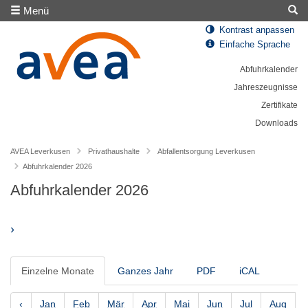
Menü
Kontrast anpassen
Einfache Sprache
Abfuhrkalender
Jahreszeugnisse
Zertifikate
Downloads
AVEA Leverkusen
Privathaushalte
Abfallentsorgung Leverkusen
Abfuhrkalender 2026
Abfuhrkalender 2026
›
Einzelne Monate
Ganzes Jahr
PDF
iCAL
‹
Jan
Feb
Mär
Apr
Mai
Jun
Jul
Aug