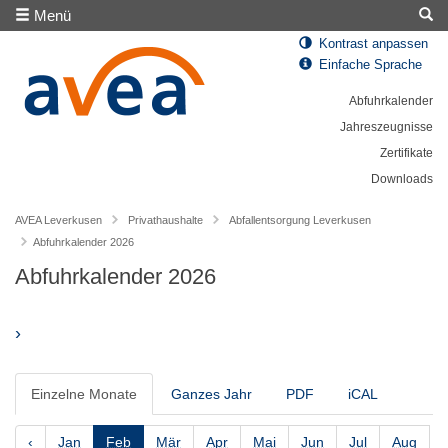
Menü
Kontrast anpassen
Einfache Sprache
Abfuhrkalender
Jahreszeugnisse
Zertifikate
Downloads
AVEA Leverkusen
Privathaushalte
Abfallentsorgung Leverkusen
Abfuhrkalender 2026
Abfuhrkalender 2026
›
Einzelne Monate
Ganzes Jahr
PDF
iCAL
‹
Jan
Feb
Mär
Apr
Mai
Jun
Jul
Aug