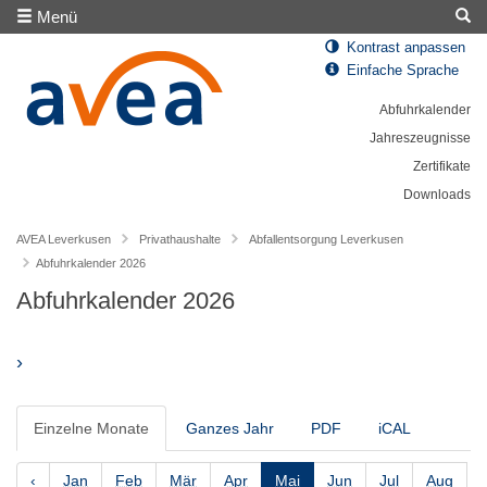
Menü
Kontrast anpassen
Einfache Sprache
Abfuhrkalender
Jahreszeugnisse
Zertifikate
Downloads
AVEA Leverkusen
Privathaushalte
Abfallentsorgung Leverkusen
Abfuhrkalender 2026
Abfuhrkalender 2026
›
Einzelne Monate
Ganzes Jahr
PDF
iCAL
‹
Jan
Feb
Mär
Apr
Mai
Jun
Jul
Aug