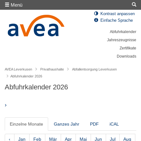
Menü
Kontrast anpassen
Einfache Sprache
Abfuhrkalender
Jahreszeugnisse
Zertifikate
Downloads
AVEA Leverkusen
Privathaushalte
Abfallentsorgung Leverkusen
Abfuhrkalender 2026
Abfuhrkalender 2026
›
Einzelne Monate
Ganzes Jahr
PDF
iCAL
‹
Jan
Feb
Mär
Apr
Mai
Jun
Jul
Aug