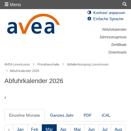
Menü
Kontrast anpassen
Einfache Sprache
Abfuhrkalender
Jahreszeugnisse
Zertifikate
Downloads
AVEA Leverkusen
Privathaushalte
Abfallentsorgung Leverkusen
Abfuhrkalender 2026
Abfuhrkalender 2026
›
Einzelne Monate
Ganzes Jahr
PDF
iCAL
‹
Jan
Feb
Mär
Apr
Mai
Jun
Jul
Aug