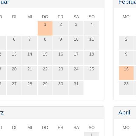
uar
Febru
O
DI
MI
DO
FR
SA
SO
MO
1
2
3
4
6
7
8
9
10
11
2
2
13
14
15
16
17
18
9
9
20
21
22
23
24
25
16
6
27
28
29
30
31
23
rz
April
O
DI
MI
DO
FR
SA
SO
MO
1