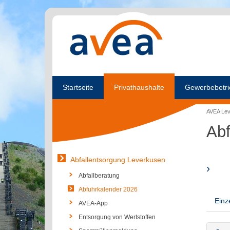
Startseite
Privathaushalte
Gewerbebetri
AVEA Le
Abf
Abfallentsorgung Leverkusen
›
Abfallberatung
Abfuhrkalender 2026
Einz
AVEA-App
Entsorgung von Wertstoffen