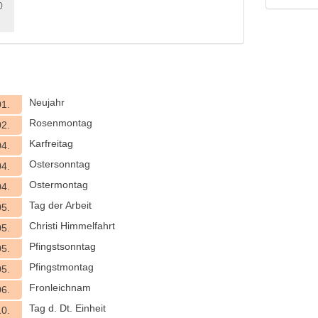
0
Neujahr
01.
Rosenmontag
02.
Karfreitag
04.
Ostersonntag
04.
Ostermontag
04.
Tag der Arbeit
05.
Christi Himmelfahrt
05.
Pfingstsonntag
05.
Pfingstmontag
05.
Fronleichnam
06.
Tag d. Dt. Einheit
10.