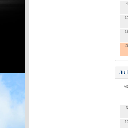
4
1
1
2
Juli
M
6
1