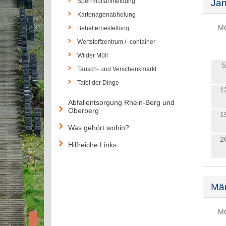
Sperrmüllanmeldung
Jan
Kartonagenabholung
M
Behälterbestellung
Wertstoffzentrum / -container
Wilder Müll
5
Tausch- und Verschenkmarkt
Tafel der Dinge
1
Abfallentsorgung Rhein-Berg und
Oberberg
1
Was gehört wohin?
2
Hilfreiche Links
Mä
M