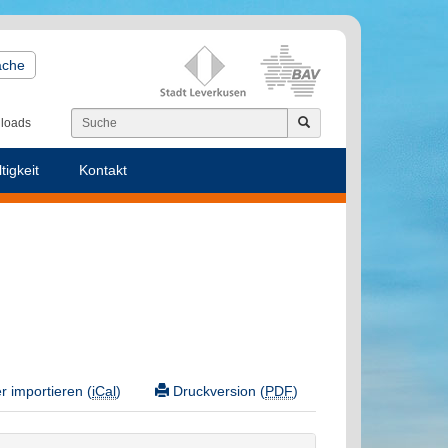
ache
loads
tigkeit
Kontakt
 importieren (
iCal
)
Druckversion (
PDF
)