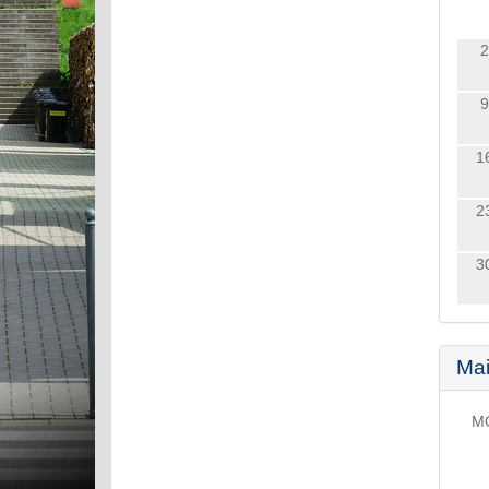
2
9
1
2
3
Ma
M