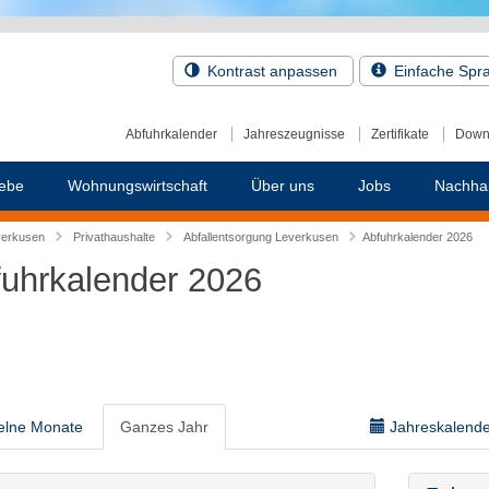
Kontrast anpassen
Einfache Spr
Abfuhrkalender
Jahreszeugnisse
Zertifikate
Down
ebe
Wohnungswirtschaft
Über uns
Jobs
Nachhal
verkusen
Privathaushalte
Abfallentsorgung Leverkusen
Abfuhrkalender 2026
uhrkalender 2026
elne Monate
Ganzes Jahr
Jahreskalender