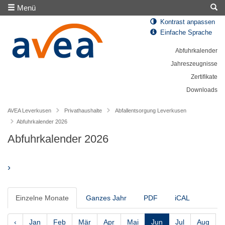
Menü
Kontrast anpassen
Einfache Sprache
Abfuhrkalender
Jahreszeugnisse
Zertifikate
Downloads
AVEA Leverkusen
Privathaushalte
Abfallentsorgung Leverkusen
Abfuhrkalender 2026
Abfuhrkalender 2026
›
Einzelne Monate
Ganzes Jahr
PDF
iCAL
‹
Jan
Feb
Mär
Apr
Mai
Jun
Jul
Aug