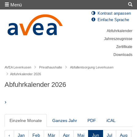
Menü
Kontrast anpassen
Einfache Sprache
Abfuhrkalender
Jahreszeugnisse
Zertifikate
Downloads
AVEA Leverkusen
Privathaushalte
Abfallentsorgung Leverkusen
Abfuhrkalender 2026
Abfuhrkalender 2026
›
Einzelne Monate
Ganzes Jahr
PDF
iCAL
‹
Jan
Feb
Mär
Apr
Mai
Jun
Jul
Aug