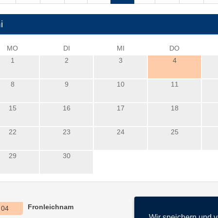
i
MO
DI
MI
DO
1
2
3
4
8
9
10
11
15
16
17
18
22
23
24
25
29
30
Fronleichnam
04
Wir speichern und 