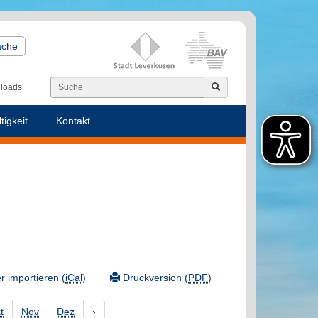
ache
loads
tigkeit
Kontakt
 importieren (
iCal
)
Druckversion (
PDF
)
t
Nov
Dez
›