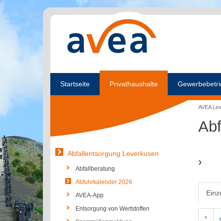
Startseite
Privathaushalte
Gewerbebetri
AVEA Le
Abf
Abfallentsorgung Leverkusen
›
Abfallberatung
Abfuhrkalender 2026
Einz
AVEA-App
Entsorgung von Wertstoffen
‹