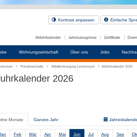
Kontrast anpassen
Einfache Spr
Abfuhrkalender
Jahreszeugnisse
Zertifikate
Down
ebe
Wohnungswirtschaft
Über uns
Jobs
Nachhal
verkusen
Privathaushalte
Abfallentsorgung Leverkusen
Abfuhrkalender 2026
uhrkalender 2026
elne Monate
Ganzes Jahr
Jahreskalender
Jan
Feb
Mär
Apr
Mai
Jun
Jul
Aug
Sep
Ok