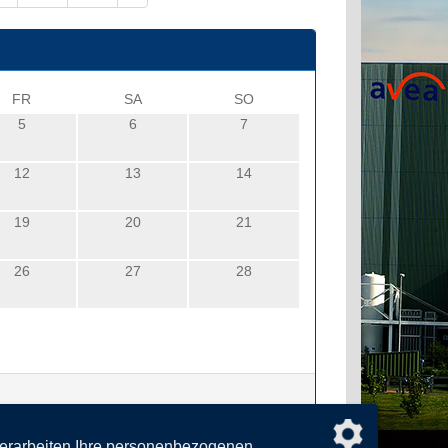
FR
SA
SO
5
6
7
12
13
14
19
20
21
26
27
28
verarbeiten Ihre personenbezogenen